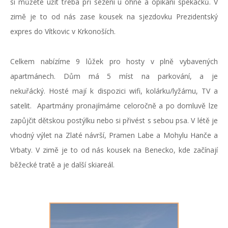
si můžete užít třeba při sezení u ohně a opíkání špekáčků. V
zimě je to od nás zase kousek na sjezdovku Prezidentský
expres do Vítkovic v Krkonoších.
Celkem nabízíme 9 lůžek pro hosty v plně vybavených
apartmánech. Dům má 5 míst na parkování, a je
nekuřácký. Hosté mají k dispozici wifi, kolárku/lyžárnu, TV a
satelit. Apartmány pronajímáme celoročně a po domluvě lze
zapůjčit dětskou postýlku nebo si přivést s sebou psa. V létě je
vhodný výlet na Zlaté návrší, Pramen Labe a Mohylu Hanče a
Vrbaty. V zimě je to od nás kousek na Benecko, kde začínají
běžecké tratě a je další skiareál.