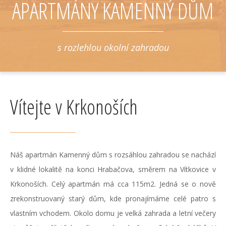
APARTMÁNY KAMENNÝ DŮM
s rozlehlou okolní zahradou
Vítejte v Krkonoších
Náš apartmán Kamenný dům s rozsáhlou zahradou se nachází
v klidné lokalitě na konci Hrabačova, směrem na Vítkovice v
Krkonoších. Celý apartmán má cca 115m2. Jedná se o nově
zrekonstruovaný starý dům, kde pronajímáme celé patro s
vlastním vchodem. Okolo domu je velká zahrada a letní večery