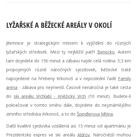
LYŽAŘSKÉ A BĚŽECKÉ AREÁLY V OKOLÍ
Jilemnice je strategickým místem k vyjíždění do různých
lyžařských středisek. Mezi ty nejbližší patří
Benecko
. Autem
tam dojedete do 15ti minut a zábavu najde celá rodina: 5,5 km
propojených různě náročných sjezdovek, běžecké tratě
napojedené na hřebeny Krkonoš a v neposlední řadě
Family
arena
- zábava pro nejmenší. Časově nenáročná je také cesta
do
ski areálu Vrchlabí - Kněžický Vrch
(10 minut). Budete-li
pokračovat v tomto směru dále, dojedete do nejznámějšího
zimního střediska Krkonoš, a to do
Špindlerova Mlýna
.
Další kvalitní sjedovka vzdálená asi 15 minut od apartmánu je
Prezidentský expres ve ski areálu
Aldrov
. Náročnější mohou