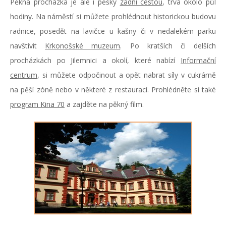
Pěkná procházka je ale i pěšky
zadní cestou
, trvá okolo půl
hodiny. Na náměstí si můžete prohlédnout historickou budovu
radnice, posedět na lavičce u kašny či v nedalekém parku
navštívit
Krkonošské muzeum
. Po kratších či delších
procházkách po Jilemnici a okolí, které nabízí
Informační
centrum
, si můžete odpočinout a opět nabrat síly v cukrárně
na pěší zóně nebo v některé z restaurací. Prohlédněte si také
program Kina 70
a zajděte na pěkný film.