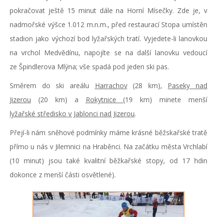
pokračovat ještě 15 minut dále na Horní Mísečky. Zde je, v
nadmořské výšce 1.012 m.n.m., před restaurací Stopa umístěn
stadion jako výchozí bod lyžařských tratí. Vyjedete-li lanovkou
na vrchol Medvědínu, napojíte se na další lanovku vedoucí
ze Špindlerova Mlýna; vše spadá pod jeden ski pas.
Směrem do ski areálu
Harrachov
(28 km),
Paseky nad
Jizerou
(20 km) a
Rokytnice
(19 km) minete menší
lyžařské středisko v Jablonci nad Jizerou
.
Přejí-li nám sněhové podmínky máme krásné běžskařské tratě
přímo u nás v Jilemnici na Hraběnci. Na začátku města Vrchlabí
(10 minut) jsou také kvalitní běžkařské stopy, od 17 hdin
dokonce z menší části osvětlené).