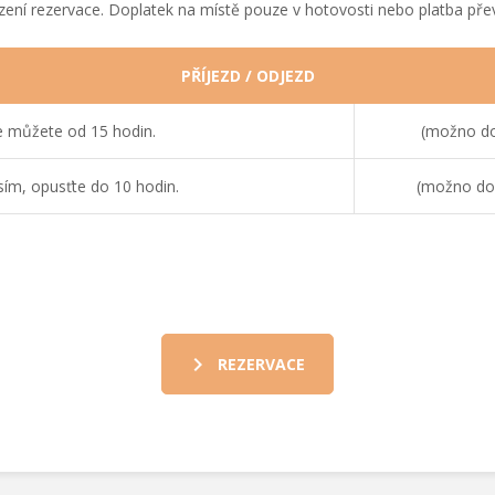
vrzení rezervace. Doplatek na místě pouze v hotovosti nebo platba p
PŘÍJEZD / ODJEZD
e můžete od 15 hodin.
(možno doh
ím, opusťte do 10 hodin.
(možno doh
REZERVACE