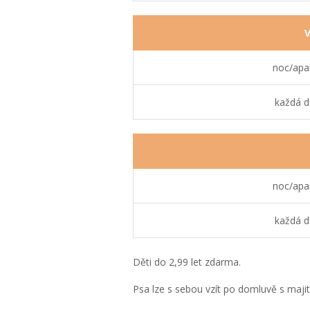
V
noc/apa
každá d
noc/apa
každá d
Děti do 2,99 let zdarma.
Psa lze s sebou vzít po domluvě s maji