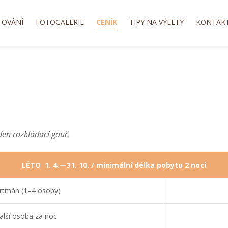
TOVÁNÍ
FOTOGALERIE
CENÍK
TIPY NA VÝLETY
KONTAK
den rozkládací gauč.
LÉTO 1. 4.—31. 10. / minimální délka pobytu 2 noci
rtmán (1–4 osoby)
alší osoba za noc