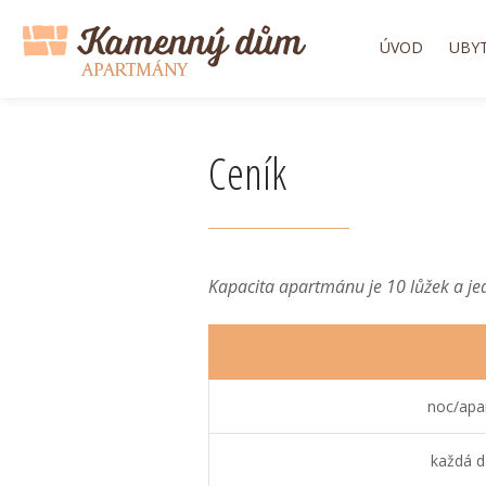
ÚVOD
UBY
Ceník
Kapacita apartmánu je 10 lůžek a je
noc/apa
každá d