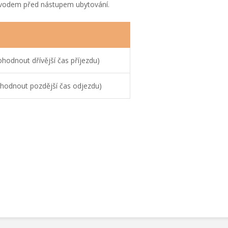
řevodem před nástupem ubytování.
odnout dřívější čas příjezdu)
odnout pozdější čas odjezdu)